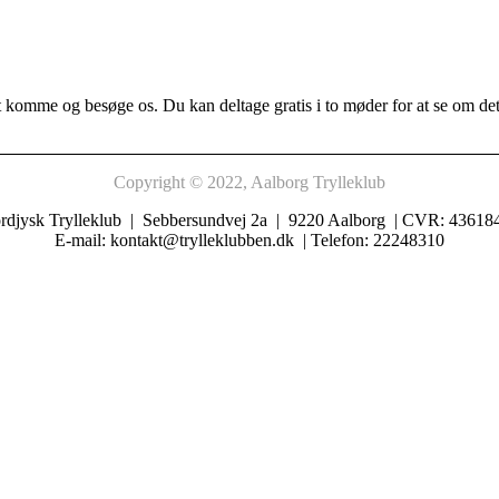
komme og besøge os. Du kan deltage gratis i to møder for at se om det e
Copyright © 2022, Aalborg Trylleklub
rdjysk Trylleklub | Sebbersundvej 2a | 9220 Aalborg | CVR: 43618
E-mail: kontakt@trylleklubben.dk | Telefon: 22248310